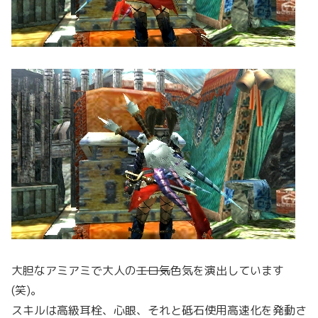
大胆なアミアミで大人の
エロ気
色気を演出しています
(笑)。
スキルは高級耳栓、心眼、それと砥石使用高速化を発動さ