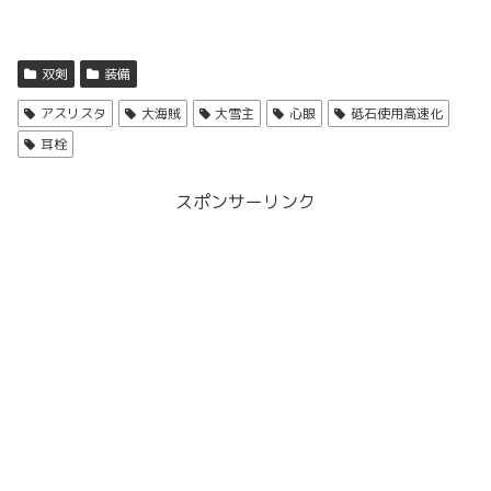
双剣
装備
アスリスタ
大海賊
大雪主
心眼
砥石使用高速化
耳栓
スポンサーリンク