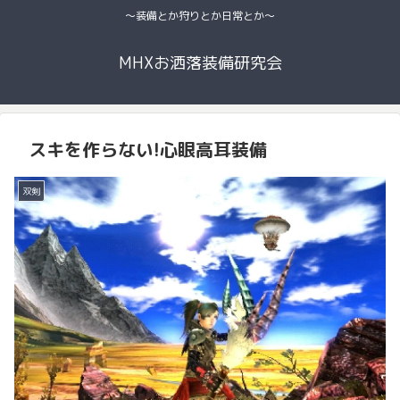
〜装備とか狩りとか日常とか〜
MHXお洒落装備研究会
スキを作らない!心眼高耳装備
双剣