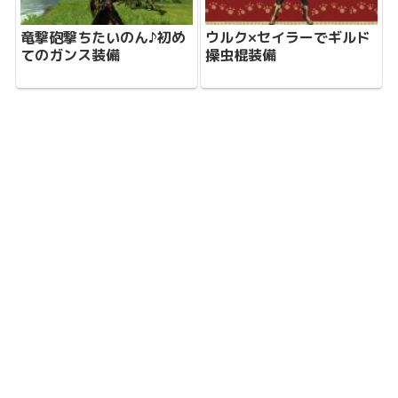
竜撃砲撃ちたいのん♪初め
ウルク×セイラーでギルド
てのガンス装備
操虫棍装備