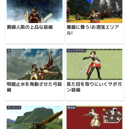
貴婦人風の上品な装備
華麗に舞う!お洒落エリア
ル!
弓
ライトボウガン
明鏡止水を発動させた弓装
見た目を取りにいくサポガ
備
ン装備
ガンランス
操虫棍