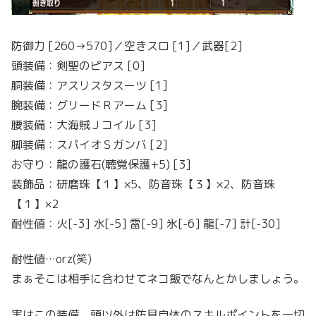
防御力 [260→570]／空きスロ [1]／武器[2]
頭装備：剣聖のピアス [0]
胴装備：アスリスタスーツ [1]
腕装備：グリードＲアーム [3]
腰装備：大海賊Ｊコイル [3]
脚装備：スパイオＳガンバ [2]
お守り：龍の護石(聴覚保護+5) [3]
装飾品：研磨珠【１】×5、防音珠【３】×2、防音珠
【１】×2
耐性値：火[-3] 水[-5] 雷[-9] 氷[-6] 龍[-7] 計[-30]
耐性値…orz(笑)
まぁそこは相手に合わせてネコ飯でなんとかしましょう。
実はこの装備、頭以外は防具自体のスキルポイントを一切