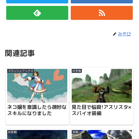
みやび
関連記事
スラッシュアックス
片手剣
ネコ嬢を意識したら微妙な
見た目で悩殺!アスリスタ×
スキルになりました
スパイオ装備
片手剣
双剣