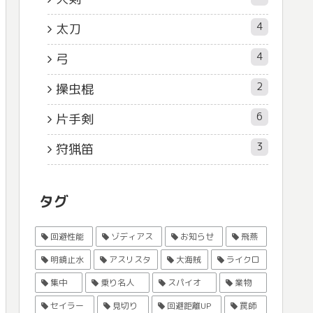
4
太刀
4
弓
2
操虫棍
6
片手剣
3
狩猟笛
タグ
回避性能
ゾディアス
お知らせ
飛燕
明鏡止水
アスリスタ
大海賊
ライクロ
集中
乗り名人
スパイオ
業物
セイラー
見切り
回避距離UP
罠師