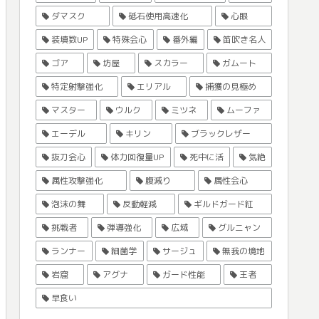
ダマスク
砥石使用高速化
心眼
装填数UP
特殊会心
番外編
笛吹き名人
ゴア
坊屋
スカラー
ガムート
特定射撃強化
エリアル
捕獲の見極め
マスター
ウルク
ミツネ
ムーファ
エーデル
キリン
ブラックレザー
抜刀会心
体力回復量UP
死中に活
気絶
属性攻撃強化
腹減り
属性会心
泡沫の舞
反動軽減
ギルドガード紅
挑戦者
弾導強化
広域
グルニャン
ランナー
細菌学
サージュ
無我の境地
岩窟
アグナ
ガード性能
王者
早食い