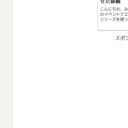
せた装備
こんにちわ、み
のイベントクエ
シリーズを使っ
遠目にはただの
よく見るとそ
修羅場をくぐり
スポ
は闘魂のスキルポ