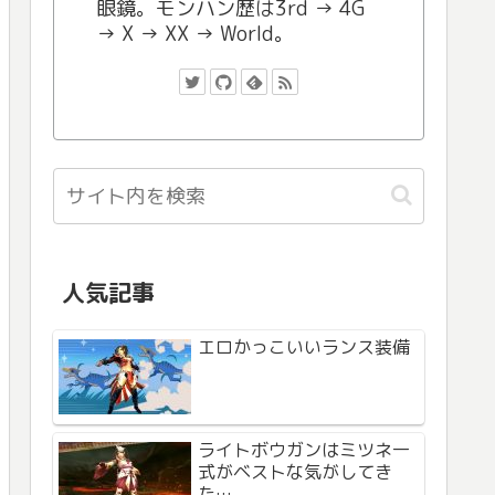
眼鏡。モンハン歴は3rd → 4G
→ X → XX → World。
人気記事
エロかっこいいランス装備
ライトボウガンはミツネ一
式がベストな気がしてき
た…