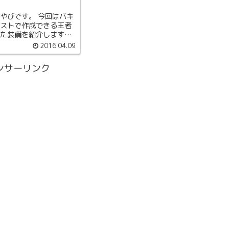
やびです。 今回はバキ
ストで作成できる王者
た装備を紹介します。
タンクトップですが、
2016.04.09
こかしこに傷が…相当の
抜けたボディです。 脚
ンサーリンク
イント...