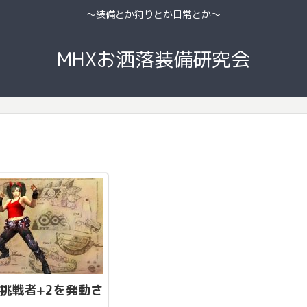
〜装備とか狩りとか日常とか〜
MHXお洒落装備研究会
!挑戦者+2を発動さ