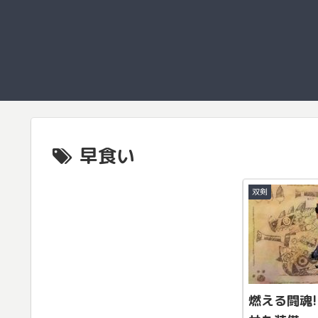
早食い
双剣
燃える闘魂