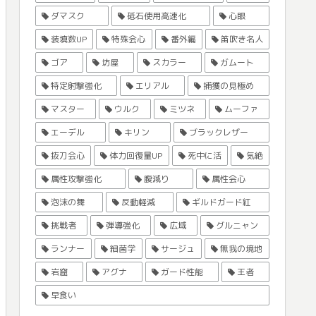
ダマスク
砥石使用高速化
心眼
装填数UP
特殊会心
番外編
笛吹き名人
ゴア
坊屋
スカラー
ガムート
特定射撃強化
エリアル
捕獲の見極め
マスター
ウルク
ミツネ
ムーファ
エーデル
キリン
ブラックレザー
抜刀会心
体力回復量UP
死中に活
気絶
属性攻撃強化
腹減り
属性会心
泡沫の舞
反動軽減
ギルドガード紅
挑戦者
弾導強化
広域
グルニャン
ランナー
細菌学
サージュ
無我の境地
岩窟
アグナ
ガード性能
王者
早食い