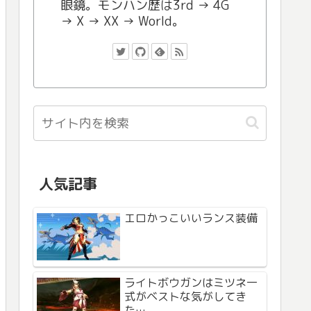
眼鏡。モンハン歴は3rd → 4G
→ X → XX → World。
人気記事
エロかっこいいランス装備
ライトボウガンはミツネ一
式がベストな気がしてき
た…