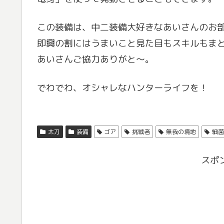
この装備は、中二装備大好きなあいさんのお
即興の割にはうまいこと見た目もスキルもま
あいさんご協力ありがと〜。
でわでわ、オシャレなハンターライフを！
太刀
装備
ゴア
挑戦者
無我の境地
細菌
スポ