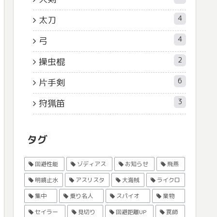
4
太刀
4
弓
2
操虫棍
6
片手剣
3
狩猟笛
タグ
回避性能
ゾディアス
お知らせ
飛燕
明鏡止水
アスリスタ
大海賊
ライクロ
集中
乗り名人
スパイオ
業物
セイラー
見切り
回避距離UP
罠師