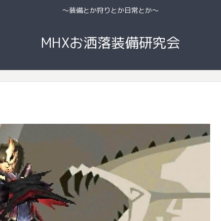
〜装備とか狩りとか日常とか〜
MHXお洒落装備研究会