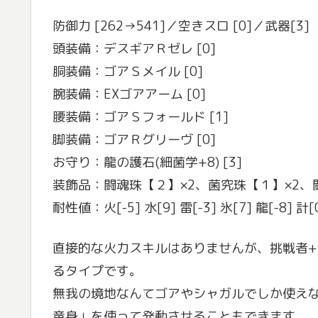
防御力 [262→541]／空きスロ [0]／武器[3]
頭装備：デスギアＲゼレ [0]
胴装備：ゴアＳメイル [0]
腕装備：EXゴアアーム [0]
腰装備：ゴアＳフォールド [1]
脚装備：ゴアＲグリーヴ [0]
お守り：龍の護石(細菌学+8) [3]
装飾品：闘魂珠【２】×2、菌究珠【１】×2、
耐性値：火[-5] 水[9] 雷[-3] 氷[7] 龍[-8] 計[
直接的な火力スキルはありませんが、挑戦者+
るタイプです。
無我の境地なんてゴアやシャガルでしか使え
竜身」を使って発動させることもできます。