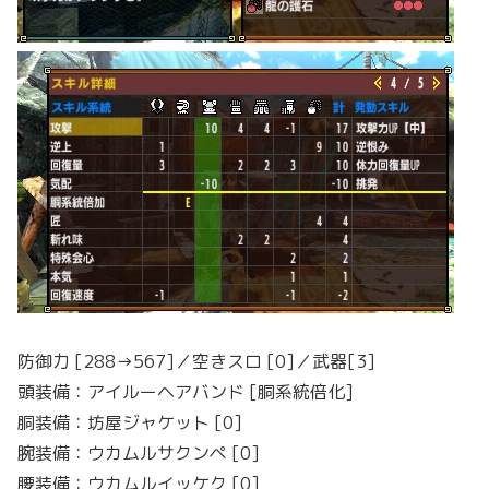
防御力 [288→567]／空きスロ [0]／武器[3]
頭装備：アイルーヘアバンド [胴系統倍化]
胴装備：坊屋ジャケット [0]
腕装備：ウカムルサクンペ [0]
腰装備：ウカムルイッケク [0]