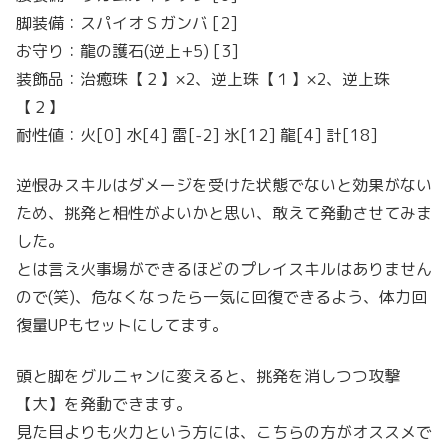
脚装備：スパイオＳガンバ [2]
お守り：龍の護石(逆上+5) [3]
装飾品：治癒珠【２】×2、逆上珠【１】×2、逆上珠
【２】
耐性値：火[0] 水[4] 雷[-2] 氷[12] 龍[4] 計[18]
逆恨みスキルはダメージを受けた状態でないと効果がない
ため、挑発と相性がよいかと思い、敢えて発動させてみま
した。
とは言え火事場ができるほどのプレイスキルはありません
ので(笑)、危なくなったら一気に回復できるよう、体力回
復量UPもセットにしてます。
頭と脚をグルニャンに変えると、挑発を消しつつ攻撃
【大】を発動できます。
見た目よりも火力という方には、こちらの方がオススメで