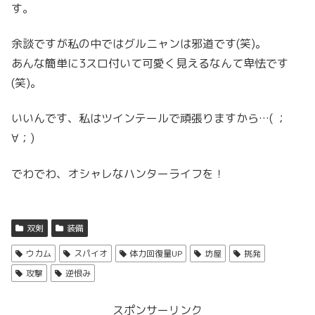
す。
余談ですが私の中ではグルニャンは邪道です(笑)。
あんな簡単に3スロ付いて可愛く見えるなんて卑怯です
(笑)。
いいんです、私はツインテールで頑張りますから…( ；
∀；)
でわでわ、オシャレなハンターライフを！
双剣
装備
ウカム
スパイオ
体力回復量UP
坊屋
挑発
攻撃
逆恨み
スポンサーリンク