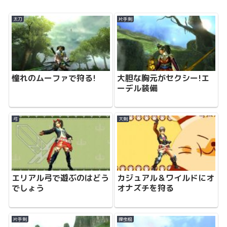
太刀
片手剣
憧れのムーファで狩る!
大胆な胸元がセクシー!エ
ーデル装備
弓
大剣
エリアル弓で遊ぶのはどう
カジュアル＆ワイルドにオ
でしょう
オナズチを狩る
片手剣
操虫棍