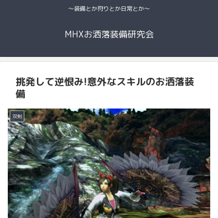
〜装備とか狩りとか日常とか〜
MHXお洒落装備研究会
挑発して逆恨み!意外なスキルのお洒落装
備
双剣