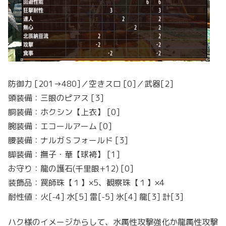
防御力 [201→480]／空きスロ [0]／武器[2]
頭装備：三眼のピアス [3]
胴装備：ホクシン【上衣】 [0]
腕装備：エコールアーム [0]
腰装備：ナルガＳフォールド [3]
脚装備：撫子・華【球袴】 [1]
お守り：龍の護石(千里眼+12) [0]
装飾品：罠師珠【１】×5、観察珠【１】×4
耐性値：火[-4] 水[5] 雷[-5] 氷[4] 龍[3] 計[3]
ハク様のイメージからして、水属性攻撃強化か龍属性攻撃