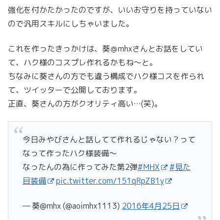
強化を付かたかったのですが、いいお守りを持っていない
ので汎用スキルにしちゃいました。
これを作ったきっかけは、葵＠mhxさんとお話をしてい
て、ハク様のコスプレ作れるかもね〜と。
ちなみに葵さんの方でも違う構成でハク様コスを作られ
て、ツイッターで公開しております。
正直、葵さんの方がクオリティ高い…(笑)。
今日みやびさんと話してて作れるじゃない？って
なって作ったハク様装備〜
なったんの為に作ってみた第2弾
#MHX
#見た
目装備
pic.twitter.com/151qRpZB1y
— 葵@mhx (@aoimhx1113)
2016年4月25日