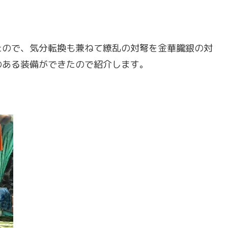
たので、気分転換も兼ねて繚乱の対弩を金華朧銀の対
のある装備ができたので紹介します。