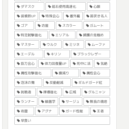
ダマスク
砥石使用高速化
心眼
装填数UP
特殊会心
番外編
笛吹き名人
ゴア
坊屋
スカラー
ガムート
特定射撃強化
エリアル
捕獲の見極め
マスター
ウルク
ミツネ
ムーファ
エーデル
キリン
ブラックレザー
抜刀会心
体力回復量UP
死中に活
気絶
属性攻撃強化
腹減り
属性会心
泡沫の舞
反動軽減
ギルドガード紅
挑戦者
弾導強化
広域
グルニャン
ランナー
細菌学
サージュ
無我の境地
岩窟
アグナ
ガード性能
王者
早食い