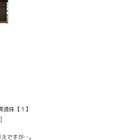
貫通珠【１】
]
考えですが…。