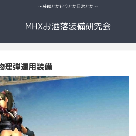
〜装備とか狩りとか日常とか〜
MHXお洒落装備研究会
物理弾運用装備