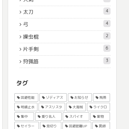
4
太刀
4
弓
2
操虫棍
6
片手剣
3
狩猟笛
タグ
回避性能
ゾディアス
お知らせ
飛燕
明鏡止水
アスリスタ
大海賊
ライクロ
集中
乗り名人
スパイオ
業物
セイラー
見切り
回避距離UP
罠師