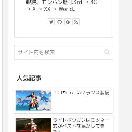
眼鏡。モンハン歴は3rd → 4G
→ X → XX → World。
人気記事
エロかっこいいランス装備
ライトボウガンはミツネ一
式がベストな気がしてき
た…