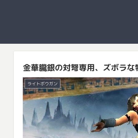
金華朧銀の対弩専用、ズボラな
ライトボウガン