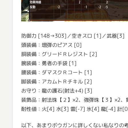
防御力 [148→303]／空きスロ [1]／武器[3]
頭装備：増弾のピアス [0]
胴装備：グリードＲレジスト [2]
腕装備：勇者の手袋 [1]
腰装備：ダマスクＲコート [1]
脚装備：アカムトＲチキル [2]
お守り：龍の護石(射法+4) [3]
装飾品：射法珠【２】×2、強弾珠【３】×2、
耐性値：火[4] 水[3] 雷[-7] 氷[4] 龍[-4] 計[0
以下、あまりボウガンに詳しくない私なりの